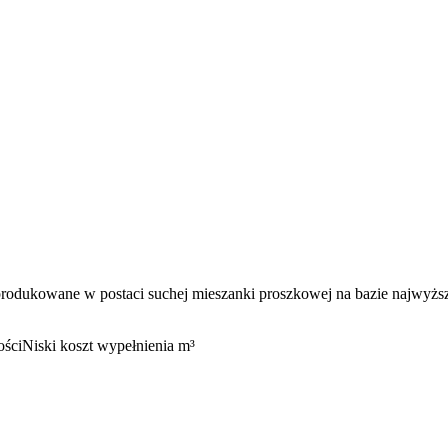
owane w postaci suchej mieszanki proszkowej na bazie najwyższej
ości
Niski koszt wypełnienia m³