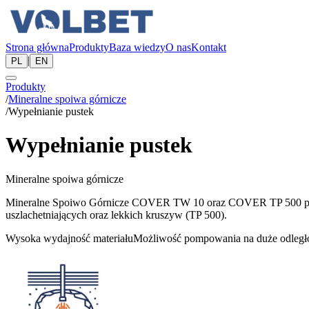
Strona główna
Produkty
Baza wiedzy
O nas
Kontakt
|
PL
EN
Produkty
/
Mineralne spoiwa górnicze
/
Wypełnianie pustek
Wypełnianie pustek
Mineralne spoiwa górnicze
Mineralne Spoiwo Górnicze COVER TW 10 oraz COVER TP 500 produk
uszlachetniających oraz lekkich kruszyw (TP 500).
Wysoka wydajność materiału
Możliwość pompowania na duże odległ