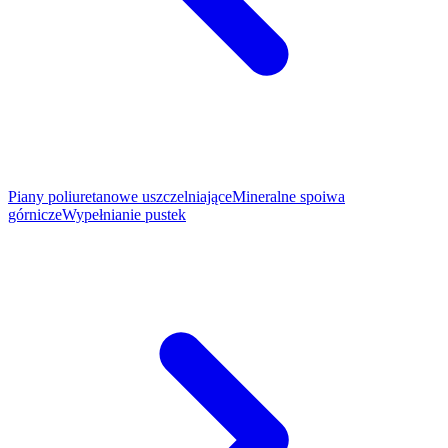
Piany poliuretanowe uszczelniające
Mineralne spoiwa
górnicze
Wypełnianie pustek