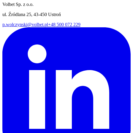
Volbet Sp. z o.o.
ul. Źródlana 25, 43-450 Ustroń
p.wolczynski@volbet.pl
+48 500 072 229