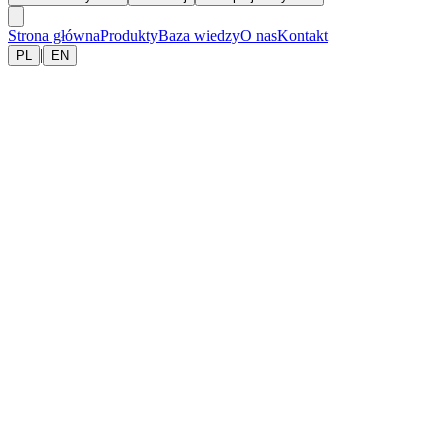
Strona główna
Produkty
Baza wiedzy
O nas
Kontakt
|
PL
EN