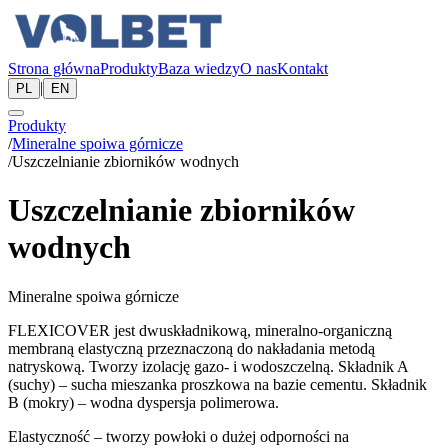
Strona główna
Produkty
Baza wiedzy
O nas
Kontakt
|
PL
EN
Produkty
/
Mineralne spoiwa górnicze
/
Uszczelnianie zbiorników wodnych
Uszczelnianie zbiorników
wodnych
Mineralne spoiwa górnicze
FLEXICOVER jest dwuskładnikową, mineralno-organiczną
membraną elastyczną przeznaczoną do nakładania metodą
natryskową. Tworzy izolację gazo- i wodoszczelną. Składnik A
(suchy) – sucha mieszanka proszkowa na bazie cementu. Składnik
B (mokry) – wodna dyspersja polimerowa.
Elastyczność – tworzy powłoki o dużej odporności na