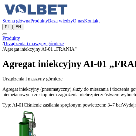
Strona główna
Produkty
Baza wiedzy
O nas
Kontakt
|
PL
EN
Produkty
/
Urządzenia i maszyny górnicze
/
Agregat iniekcyjny AI-01 „FRANIA"
Agregat iniekcyjny AI-01 „FR
Urządzenia i maszyny górnicze
Agregat iniekcyjny (pneumatyczny) służy do mieszania i tłoczenia
niemetanowych ze stopniem zagrożenia niebezpieczeństwem wybuchu 
Typ: AI-01
Ciśnienie zasilania sprężonym powietrzem: 3–7 bar
Wydajn