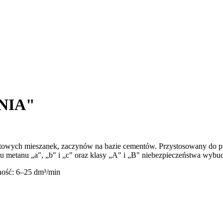
ANIA"
 gotowych mieszanek, zaczynów na bazie cementów. Przystosowany do
metanu „a", „b" i „c" oraz klasy „A" i „B" niebezpieczeństwa wybuc
ość: 6–25 dm³/min