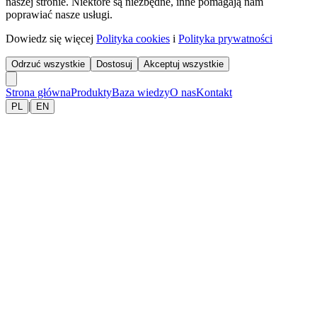
naszej stronie. Niektóre są niezbędne, inne pomagają nam
poprawiać nasze usługi.
Dowiedz się więcej
Polityka cookies
i
Polityka prywatności
Odrzuć wszystkie
Dostosuj
Akceptuj wszystkie
Strona główna
Produkty
Baza wiedzy
O nas
Kontakt
|
PL
EN