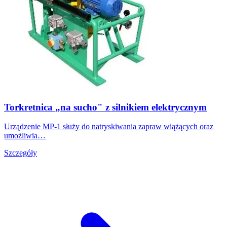
Torkretnica „na sucho" z silnikiem elektrycznym
Urządzenie MP-1 służy do natryskiwania zapraw wiążących oraz
umożliwia…
Szczegóły