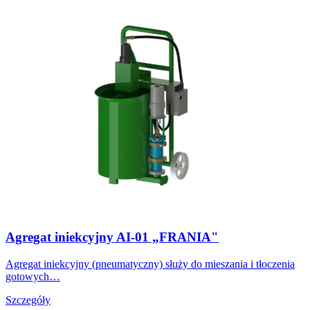
Agregat iniekcyjny AI-01 „FRANIA"
Agregat iniekcyjny (pneumatyczny) służy do mieszania i tłoczenia
gotowych…
Szczegóły