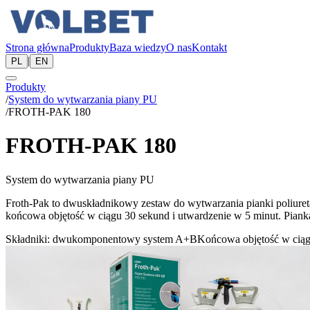
Strona główna
Produkty
Baza wiedzy
O nas
Kontakt
|
PL
EN
Produkty
/
System do wytwarzania piany PU
/
FROTH-PAK 180
FROTH-PAK 180
System do wytwarzania piany PU
Froth-Pak to dwuskładnikowy zestaw do wytwarzania pianki poliureta
końcowa objętość w ciągu 30 sekund i utwardzenie w 5 minut. Piank
Składniki: dwukomponentowy system A+B
Końcowa objętość w cią