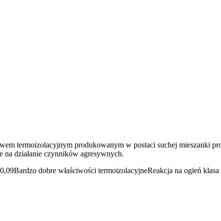
 termoizolacyjnym produkowanym w postaci suchej mieszanki proszko
ne na działanie czynników agresywnych.
 0,09
Bardzo dobre właściwości termoizolacyjne
Reakcja na ogień klasa