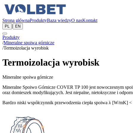
Strona główna
Produkty
Baza wiedzy
O nas
Kontakt
|
PL
EN
Produkty
/
Mineralne spoiwa górnicze
/
Termoizolacja wyrobisk
Termoizolacja wyrobisk
Mineralne spoiwa górnicze
Mineralne Spoiwo Górnicze COVER TP 100 jest nowoczesnym spoiwem
oraz domieszek modyfikujących. Jest niepalne, nietoksyczne i odpor
Bardzo niski współczynnik przewodzenia ciepła spoiwa λ [W/mK] <